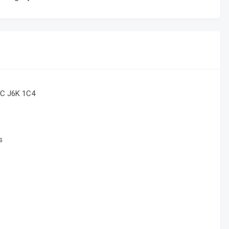
QC J6K 1C4
s