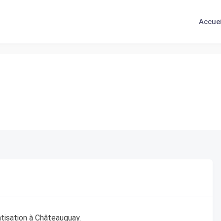
Accuei
atisation à Châteauguay.