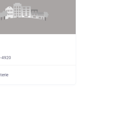
4-4920
terie