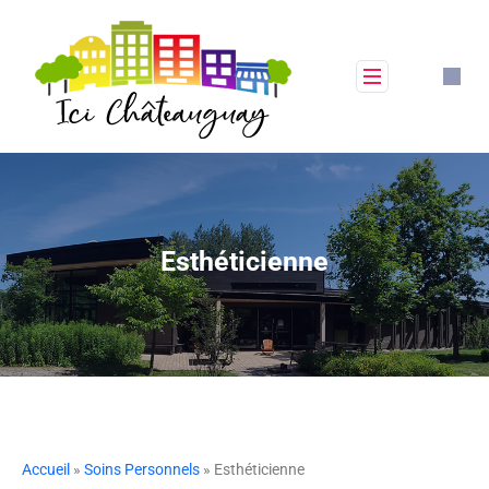
Esthéticienne
Accueil
»
Soins Personnels
» Esthéticienne