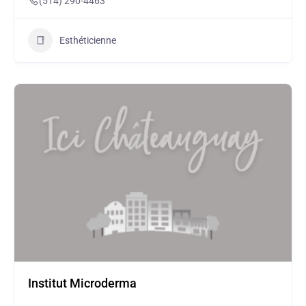
(514) 290-4463
Esthéticienne
Institut Microderma