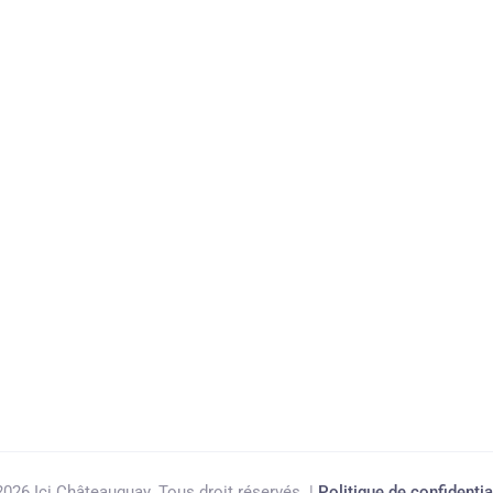
026 Ici Châteauguay. Tous droit réservés. |
Politique de confidentia