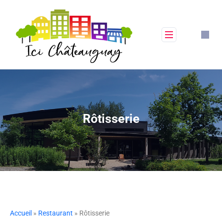
Rôtisserie
Accueil
»
Restaurant
» Rôtisserie